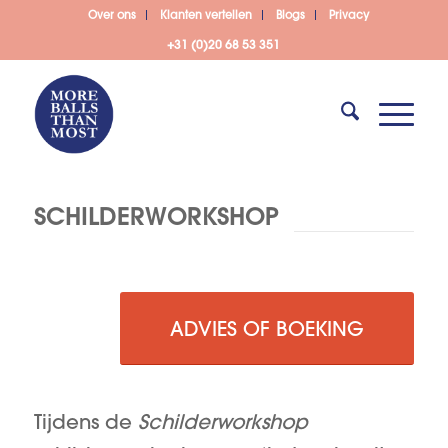
Over ons
Klanten vertellen
Blogs
Privacy
+31 (0)20 68 53 351
SCHILDERWORKSHOP
ADVIES OF BOEKING
Tijdens de
Schilderworkshop