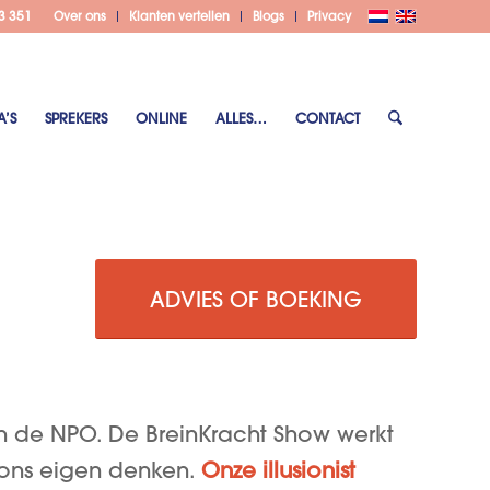
3 351
Over ons
Klanten vertellen
Blogs
Privacy
A’S
SPREKERS
ONLINE
ALLES…
CONTACT
ADVIES OF BOEKING
n de NPO. De BreinKracht Show werkt
 ons eigen denken.
Onze illusionist